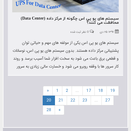
سیستم های یو پی اس چگونه از مرکز داده (Data Center)
محافظت می کنند؟
۱۳۹۷ ۲۵ دی
0 نظر ثبت شده
سیستم های یو پی اس یکی از مولفه های مهم و حیاتی توان
پشتیبانی مرکز داده هستند. بدون سیستم های یو پی اس، نوسانات
و قطعی برق باعث می شود به سخت افزار شما آسیب برسد و روند
کار سرور ها با وقفه روبرو می شود و خسارت مالی زیادی به سرور
ها وارد می شود.
«
1
2
...
17
18
19
20
21
22
23
...
27
28
»