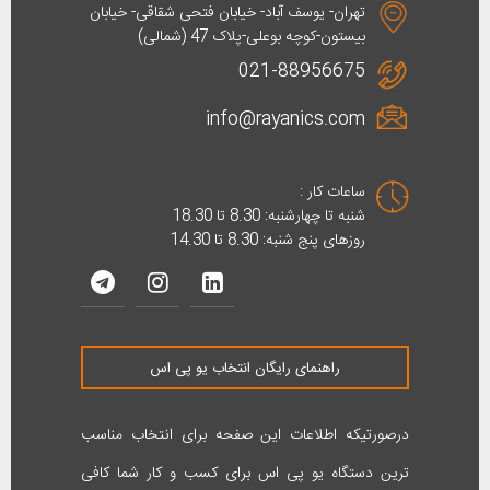
تهران- یوسف آباد- خیابان فتحی شقاقی- خیابان
بیستون-کوچه بوعلی-پلاک 47 (شمالی)
021-88956675
info@rayanics.com
ساعات کار :
شنبه تا چهارشنبه: 8.30 تا 18.30
روزهای پنج شنبه: 8.30 تا 14.30
راهنمای رایگان انتخاب یو پی اس
درصورتیکه اطلاعات این صفحه برای انتخاب مناسب
ترین دستگاه یو پی اس برای کسب و کار شما کافی