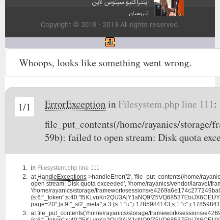
اینتراکتیو سینوس لاین
نیروسان
Copyright © 2018 - 2019 All rights reserved.
Whoops, looks like something went wrong.
ErrorException
in
Filesystem.php line 111
:
1/1
file_put_contents(/home/rayanics/storag
59b): failed to open stream: Disk quota exc
in
Filesystem.php line 111
at
HandleExceptions
->handleError('2', 'file_put_contents(/home/ra
open stream: Disk quota exceeded', '/home/rayanics/vendor/laravel/fram
'/home/rayanics/storage/framework/sessions/e4269a6e174c277249ba07
{s:6:"_token";s:40:"l5KLvuKn2QU3AjY1sNQ9fZ5VQ68537EbiJX6CEUY";s:4:"la
page=20";}s:9:"_sf2_meta";a:3:{s:1:"u";i:1785984143;s:1:"c";i:1785984143;s:1
at
file_put_contents('/home/rayanics/storage/framework/sessions/e
{s:6:"_token";s:40:"l5KLvuKn2QU3AjY1sNQ9fZ5VQ68537EbiJX6CEUY";s:4:"la