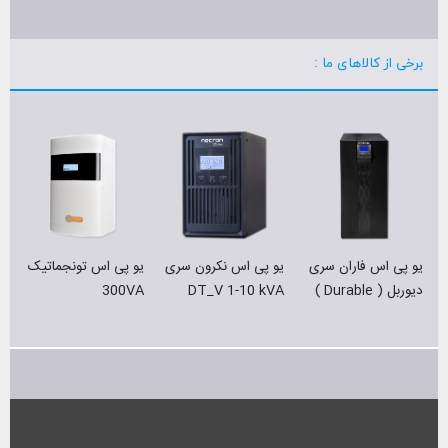
برخی از کالاهای ما :
یو پی اس فاران سری
یو پی اس نکرون سری
یو پی اس تونجماتیک
ی
دیوربل ( Durable )
DT_V 1-10 kVA
300VA
A