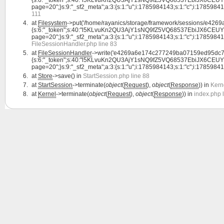
page=20";}s:9:"_sf2_meta";a:3:{s:1:"u";i:1785984143;s:1:"c";i:1785984143;s:1
111
at
Filesystem
->put('/home/rayanics/storage/framework/sessions/e42
{s:6:"_token";s:40:"l5KLvuKn2QU3AjY1sNQ9fZ5VQ68537EbiJX6CEUY";s:4:"la
page=20";}s:9:"_sf2_meta";a:3:{s:1:"u";i:1785984143;s:1:"c";i:1785984143;s:
FileSessionHandler.php line 83
at
FileSessionHandler
->write('e4269a6e174c277249ba07159ed95dc73
{s:6:"_token";s:40:"l5KLvuKn2QU3AjY1sNQ9fZ5VQ68537EbiJX6CEUY";s:4:"la
page=20";}s:9:"_sf2_meta";a:3:{s:1:"u";i:1785984143;s:1:"c";i:1785984143;s:
at
Store
->save() in
StartSession.php line 88
at
StartSession
->terminate(
object
(
Request
),
object
(
Response
)) in
Kern
at
Kernel
->terminate(
object
(
Request
),
object
(
Response
)) in
index.php 