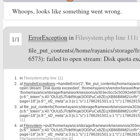
Whoops, looks like something went wrong.
ErrorException
in
Filesystem.php line 111
:
1/1
file_put_contents(/home/rayanics/storag
6573): failed to open stream: Disk quota e
in
Filesystem.php line 111
at
HandleExceptions
->handleError('2', 'file_put_contents(/home/ra
open stream: Disk quota exceeded', '/home/rayanics/vendor/laravel/fram
'/home/rayanics/storage/framework/sessions/a303ec6cc5c50392e68701
{s:6:"_token";s:40:"OUUj5JTctkRKqkl3OGPuCx8ZEcjXB86B8Mt2UcRr";s:4:"la
page=18";}s:9:"_sf2_meta";a:3:{s:1:"u";i:1786281501;s:1:"c";i:1786281501;s:1
at
file_put_contents('/home/rayanics/storage/framework/sessions/a
{s:6:"_token";s:40:"OUUj5JTctkRKqkl3OGPuCx8ZEcjXB86B8Mt2UcRr";s:4:"la
page=18";}s:9:"_sf2_meta";a:3:{s:1:"u";i:1786281501;s:1:"c";i:1786281501;s:1
111
at
Filesystem
->put('/home/rayanics/storage/framework/sessions/a30
{s:6:"_token";s:40:"OUUj5JTctkRKqkl3OGPuCx8ZEcjXB86B8Mt2UcRr";s:4:"la
page=18";}s:9:"_sf2_meta";a:3:{s:1:"u";i:1786281501;s:1:"c";i:1786281501;s:
FileSessionHandler.php line 83