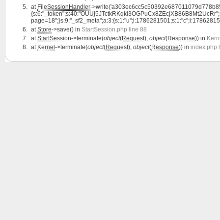
at
FileSessionHandler
->write('a303ec6cc5c50392e687011079d778b85c
{s:6:"_token";s:40:"OUUj5JTctkRKqkl3OGPuCx8ZEcjXB86B8Mt2UcRr";s:4:"la
page=18";}s:9:"_sf2_meta";a:3:{s:1:"u";i:1786281501;s:1:"c";i:1786281501;s:
at
Store
->save() in
StartSession.php line 88
at
StartSession
->terminate(
object
(
Request
),
object
(
Response
)) in
Kern
at
Kernel
->terminate(
object
(
Request
),
object
(
Response
)) in
index.php 