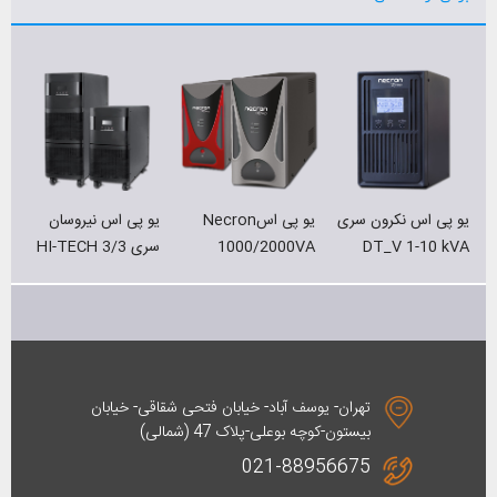
یو پی اس نکرون سری
یو پی اسNecron
یو پی اس نیروسان
ی
DT_V 1-10 kVA
1000/2000VA
سری HI-TECH 3/3
A
تهران- یوسف آباد- خیابان فتحی شقاقی- خیابان
بیستون-کوچه بوعلی-پلاک 47 (شمالی)
021-88956675