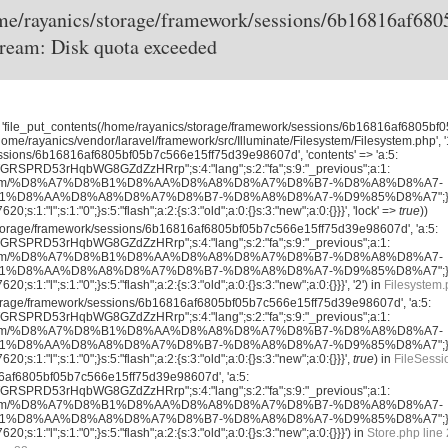
ome/rayanics/storage/framework/sessions/6b16816af6
stream: Disk quota exceeded
', 'file_put_contents(/home/rayanics/storage/framework/sessions/6b16816af6805bf
ome/rayanics/vendor/laravel/framework/src/Illuminate/Filesystem/Filesystem.php', '
ssions/6b16816af6805bf05b7c566e15ff75d39e98607d', 'contents' => 'a:5:
TGRSPRD53rHqbWG8GZdZzHRrp";s:4:"lang";s:2:"fa";s:9:"_previous";a:1:
rayanics.com/%D8%A7%D8%B1%D8%AA%D8%A8%D8%A7%D8%B7-%D8%A8%D8%A7-
D8%AA%D8%A8%D8%A7%D8%B7-%D8%A8%D8%A7-%D9%85%D8%A7";}s:9:"_
;s:1:"l";s:1:"0";}s:5:"flash";a:2:{s:3:"old";a:0:{}s:3:"new";a:0:{}}}', 'lock' =>
true
))
/storage/framework/sessions/6b16816af6805bf05b7c566e15ff75d39e98607d', 'a:5:
TGRSPRD53rHqbWG8GZdZzHRrp";s:4:"lang";s:2:"fa";s:9:"_previous";a:1:
rayanics.com/%D8%A7%D8%B1%D8%AA%D8%A8%D8%A7%D8%B7-%D8%A8%D8%A7-
D8%AA%D8%A8%D8%A7%D8%B7-%D8%A8%D8%A7-%D9%85%D8%A7";}s:9:"_
;s:1:"l";s:1:"0";}s:5:"flash";a:2:{s:3:"old";a:0:{}s:3:"new";a:0:{}}}', '2') in
Filesystem.
torage/framework/sessions/6b16816af6805bf05b7c566e15ff75d39e98607d', 'a:5:
TGRSPRD53rHqbWG8GZdZzHRrp";s:4:"lang";s:2:"fa";s:9:"_previous";a:1:
rayanics.com/%D8%A7%D8%B1%D8%AA%D8%A8%D8%A7%D8%B7-%D8%A8%D8%A7-
D8%AA%D8%A8%D8%A7%D8%B7-%D8%A8%D8%A7-%D9%85%D8%A7";}s:9:"_
0;s:1:"l";s:1:"0";}s:5:"flash";a:2:{s:3:"old";a:0:{}s:3:"new";a:0:{}}}',
true
) in
FileSessi
16af6805bf05b7c566e15ff75d39e98607d', 'a:5:
TGRSPRD53rHqbWG8GZdZzHRrp";s:4:"lang";s:2:"fa";s:9:"_previous";a:1:
rayanics.com/%D8%A7%D8%B1%D8%AA%D8%A8%D8%A7%D8%B7-%D8%A8%D8%A7-
D8%AA%D8%A8%D8%A7%D8%B7-%D8%A8%D8%A7-%D9%85%D8%A7";}s:9:"_
0;s:1:"l";s:1:"0";}s:5:"flash";a:2:{s:3:"old";a:0:{}s:3:"new";a:0:{}}}') in
Store.php line