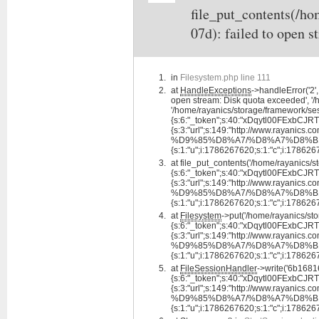
file_put_contents(/h
07d): failed to open 
in
Filesystem.php line 111
at
HandleExceptions
->handleError('2
open stream: Disk quota exceeded', '/h
'/home/rayanics/storage/framework/se
{s:6:"_token";s:40:"xDqytl00FExbCJR
{s:3:"url";s:149:"http://www.
%D9%85%D8%A7/%D8%A7%D8%B1%
{s:1:"u";i:1786267620;s:1:"c";i:1786267620
at
file_put_contents('/home/rayanics
{s:6:"_token";s:40:"xDqytl00FExbCJR
{s:3:"url";s:149:"http://www.
%D9%85%D8%A7/%D8%A7%D8%B1%
{s:1:"u";i:1786267620;s:1:"c";i:1786267620
at
Filesystem
->put('/home/rayanics/s
{s:6:"_token";s:40:"xDqytl00FExbCJR
{s:3:"url";s:149:"http://www.
%D9%85%D8%A7/%D8%A7%D8%B1%
{s:1:"u";i:1786267620;s:1:"c";i:178626762
at
FileSessionHandler
->write('6b168
{s:6:"_token";s:40:"xDqytl00FExbCJR
{s:3:"url";s:149:"http://www.
%D9%85%D8%A7/%D8%A7%D8%B1%
{s:1:"u";i:1786267620;s:1:"c";i:178626762