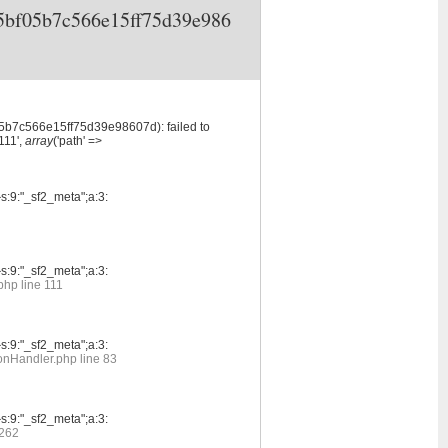
805bf05b7c566e15ff75d39e986
05b7c566e15ff75d39e98607d): failed to
111',
array
('path' =>
sf2_meta";a:3:
sf2_meta";a:3:
php line 111
sf2_meta";a:3:
onHandler.php line 83
sf2_meta";a:3:
 262