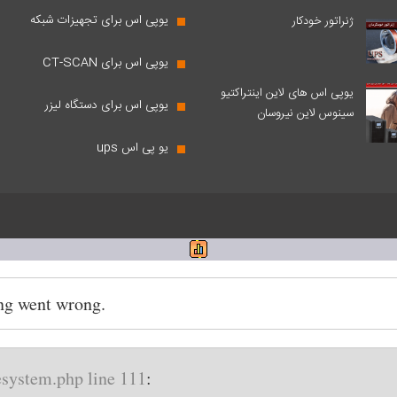
یوپی اس برای تجهیزات شبکه
ژنراتور خودکار
یوپی اس برای CT-SCAN
یوپی اس های لاین اینتراکتیو
یوپی اس برای دستگاه لیزر
سینوس لاین نیروسان
یو پی اس ups
ng went wrong.
esystem.php line 111
: