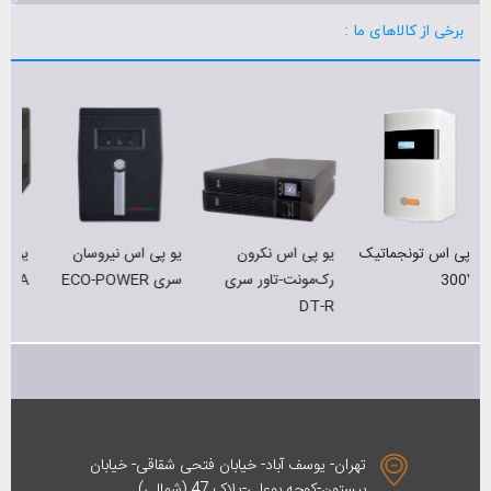
برخی از کالاهای ما :
ی
سری
یو پی اس نکرون
یو پی اس نیروسان
یو پی اسNecron
رک‌مونت-تاور سری
سری ECO-POWER
1000/2000VA
DT-R
تهران- یوسف آباد- خیابان فتحی شقاقی- خیابان
بیستون-کوچه بوعلی-پلاک 47 (شمالی)