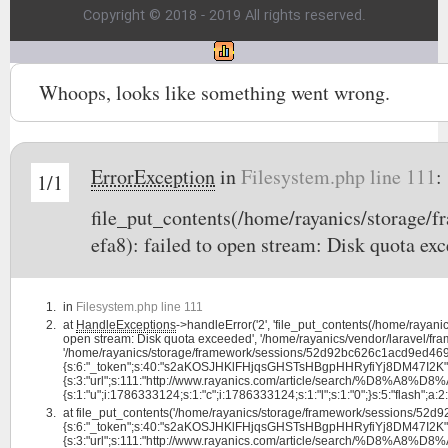
Copyright © 2018 - 2019 All rights reserved.
Whoops, looks like something went wrong.
ErrorException
in
Filesystem.php line 111
:
1/1
file_put_contents(/home/rayanics/storag
efa8): failed to open stream: Disk quota ex
in
Filesystem.php line 111
at
HandleExceptions
->handleError('2', 'file_put_contents(/home/ray
open stream: Disk quota exceeded', '/home/rayanics/vendor/laravel/fram
'/home/rayanics/storage/framework/sessions/52d92bc626c1acd9ed4692
{s:6:"_token";s:40:"s2aKOSJHKlFHjqsGHSTsHBgpHHRyfiYj8DM47I2K";s:4:"
{s:3:"url";s:111:"http://www.rayanics.com/article/searc
{s:1:"u";i:1786333124;s:1:"c";i:1786333124;s:1:"l";s:1:"0";}s:5:"flash";a:2:{s
at
file_put_contents('/home/rayanics/storage/framework/sessions/52
{s:6:"_token";s:40:"s2aKOSJHKlFHjqsGHSTsHBgpHHRyfiYj8DM47I2K";s:4:"
{s:3:"url";s:111:"http://www.rayanics.com/article/searc