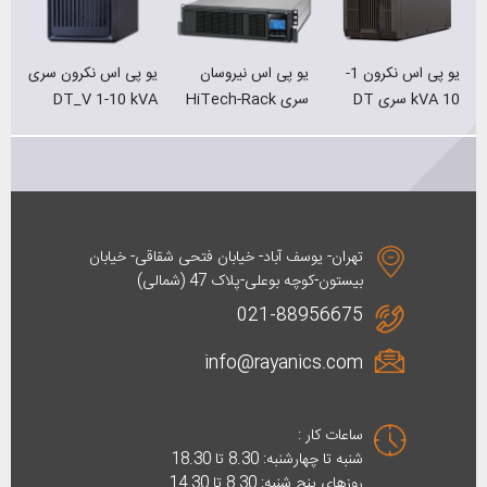
یو پی اس نیروسان
یو پی اس نکرون سری
یو پی اس فاران سری
ی
سری HiTech-Rack
DT_V 1-10 kVA
گرین‌ پوینت
سری
تهران- یوسف آباد- خیابان فتحی شقاقی- خیابان
بیستون-کوچه بوعلی-پلاک 47 (شمالی)
021-88956675
info@rayanics.com
ساعات کار :
شنبه تا چهارشنبه: 8.30 تا 18.30
روزهای پنج شنبه: 8.30 تا 14.30