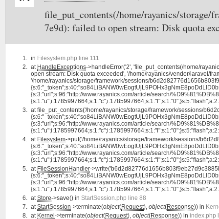
file_put_contents(/home/rayanics/storag
7e9d): failed to open stream: Disk quota ex
in
Filesystem.php line 111
at
HandleExceptions
->handleError('2', 'file_put_contents(/home/ra
open stream: Disk quota exceeded', '/home/rayanics/vendor/laravel/fram
'/home/rayanics/storage/framework/sessions/b6d2d82776d1656b803f9e
{s:6:"_token";s:40:"so84LiBANW0wEogtUjL9POHx3gNmE8poDdLID0bn";s:4
{s:3:"url";s:96:"http://www.rayanics.com/article/search/%
{s:1:"u";i:1785997664;s:1:"c";i:1785997664;s:1:"l";s:1:"0";}s:5:"flash";a:2:{s
at
file_put_contents('/home/rayanics/storage/framework/sessions/b
{s:6:"_token";s:40:"so84LiBANW0wEogtUjL9POHx3gNmE8poDdLID0bn";s:4
{s:3:"url";s:96:"http://www.rayanics.com/article/search/%
{s:1:"u";i:1785997664;s:1:"c";i:1785997664;s:1:"l";s:1:"0";}s:5:"flash";a:2:{s
at
Filesystem
->put('/home/rayanics/storage/framework/sessions/b6d
{s:6:"_token";s:40:"so84LiBANW0wEogtUjL9POHx3gNmE8poDdLID0bn";s:4
{s:3:"url";s:96:"http://www.rayanics.com/article/search/%
{s:1:"u";i:1785997664;s:1:"c";i:1785997664;s:1:"l";s:1:"0";}s:5:"flash";a:2:{
at
FileSessionHandler
->write('b6d2d82776d1656b803f9eb27d9c3885be
{s:6:"_token";s:40:"so84LiBANW0wEogtUjL9POHx3gNmE8poDdLID0bn";s:4
{s:3:"url";s:96:"http://www.rayanics.com/article/search/%
{s:1:"u";i:1785997664;s:1:"c";i:1785997664;s:1:"l";s:1:"0";}s:5:"flash";a:2:{
at
Store
->save() in
StartSession.php line 88
at
StartSession
->terminate(
object
(
Request
),
object
(
Response
)) in
Kern
at
Kernel
->terminate(
object
(
Request
),
object
(
Response
)) in
index.php 