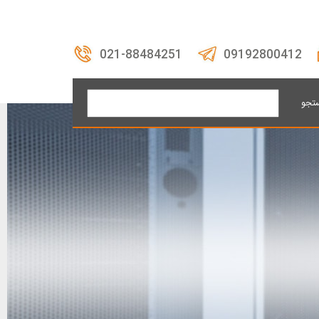
021-88484251
09192800412
تجو