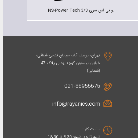
یو پی اس نیروسان سری HI-TECH 3/1
یو پی اس نیروسان سر
تهران- یوسف آباد- خیابان فتحی شقاقی-
خیابان بیستون-کوچه بوعلی-پلاک 47
(شمالی)
021-88956675
info@rayanics.com
ساعات کار :
شنبه تا چهارشنبه: 8.30 تا 18.30