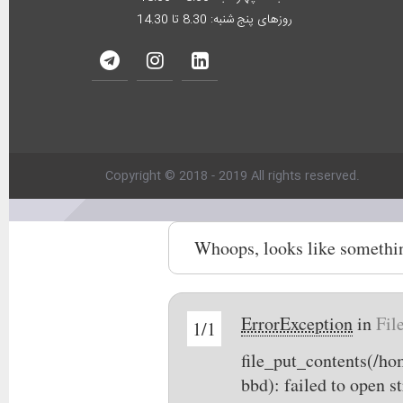
روزهای پنج شنبه: 8.30 تا 14.30
Copyright © 2018 - 2019 All rights reserved.
Whoops, looks like somethi
ErrorException
in
Fil
1/1
file_put_contents(/h
bbd): failed to open 