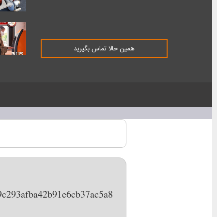
همین حالا تماس بگیرید
d49c293afba42b91e6cb37ac5a8