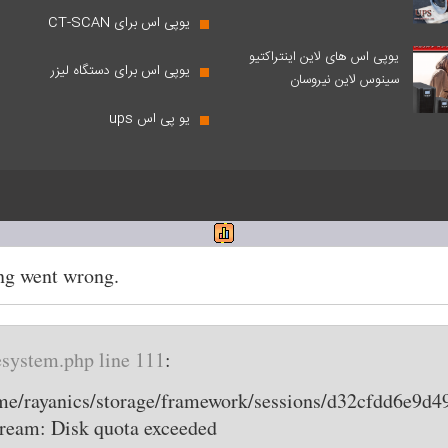
یوپی اس برای CT-SCAN
یوپی اس های لاین اینتراکتیو
یوپی اس برای دستگاه لیزر
سینوس لاین نیروسان
یو پی اس ups
ng went wrong.
esystem.php line 111
:
ome/rayanics/storage/framework/sessions/d32cfdd6e9
stream: Disk quota exceeded