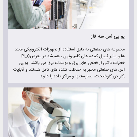
ارائه دهد.
البته در کنار فروش یو پی اس، رایانیکس در زمینه فروش باتری یو
پی اس نیز فعالیت دارد و شما میتوانید برای خرید یو پی اس و
باتری یو پی اس به ما مراجعه کنید.
یو پی اس سه فاز
مزایای ویژه خرید یو پی اس و باتری یو پی اس از رایانیکس :
مجموعه های صنعتی به دلیل استفاده از تجهیزات الکترونیکی مانند
خدمات پس از فروش عالی
PLCها و سایر کنترل کننده های کامپیوتری ، همیشه در معرض
گارانتی محصولات فروخته شده
خطرات ناشی از قطعی های برق و نوسانات برق می باشند. یو پی
فروش یو پی اس های برندهای مطرح و نام آشنا
اس های صنعتی مجهز به حفاظت کننده های کامل هستند و قابلیت
محصولات بسیار باکیفیت
کار درر کارخانجات، بیمارستانها و مراکز داده را دارند.
قیمت یو پی اس و باتری یو پی اس مناسب
ارسال به تمام نقاط کشور
فروش انواع یو پی اس های تکفاز و سه فاز