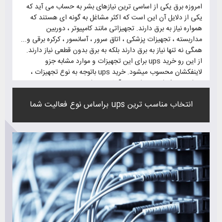
امروزه برق یکی از اساسی ترین نیازهای بشر به حساب می آید که
یکی از دلایل آن این است که اکثر مشاغل به گونه ای هستند که
همواره نیاز به برق دارند. تجهیزاتی مانند کامپیوتر ، دوربین
مداربسته ، تجهیزات پزشکی ، اتاق سرور ، آسانسور ، کرکره برقی و...
همگی نه تنها نیاز به برق دارند بلکه به برق بدون قطعی نیاز دارند.
از این رو خرید ups برای این تجهیزات و موارد مشابه جزو
لاینفکشان محسوب میشود. خرید ups باتوجه به نوع تجهیزات ،
میزان مصرف انرژی و اهمیت آنها متنوع است.
برای خرید ups باید به این موارد توجه کنید تا ups مناسب با
انتخاب مناسب ترین ups براساس نوع فعالیت شما
تجهیزاتتان را بخرید.
1 - میزان مصرف تجهیزات
2 - زمان پشتیبانی ups
3 - زمان انتقال ups
4 - کیفیت خوب و طول عمر بالا
5 - گارانتی
6 - پشتیبانی و خدمات پس از فروش مناسب
7 - قیمت مناسب
8 - باتری با طول عمر بالای 5 سال
9 - محافظ در برابر بار زیاد و اتصال کوتاه
10 - ایزوله کننده پارازیت