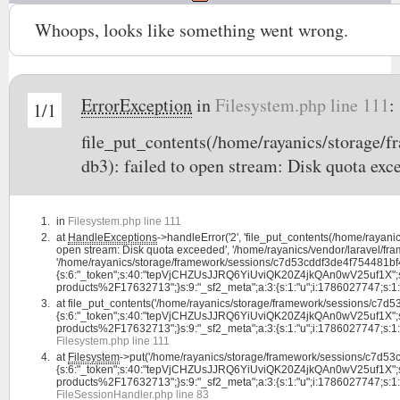
Whoops, looks like something went wrong.
ErrorException
in
Filesystem.php line 111
:
1/1
file_put_contents(/home/rayanics/storage
db3): failed to open stream: Disk quota exc
in
Filesystem.php line 111
at
HandleExceptions
->handleError('2', 'file_put_contents(/home/ray
open stream: Disk quota exceeded', '/home/rayanics/vendor/laravel/fram
'/home/rayanics/storage/framework/sessions/c7d53cddf3de4f754481bf4
{s:6:"_token";s:40:"tepVjCHZUsJJRQ6YiUviQK20Z4jkQAn0wV25uf1X";s:4:"la
products%2F17632713";}s:9:"_sf2_meta";a:3:{s:1:"u";i:1786027747;s:1:"c";i:
at
file_put_contents('/home/rayanics/storage/framework/sessions/c7d
{s:6:"_token";s:40:"tepVjCHZUsJJRQ6YiUviQK20Z4jkQAn0wV25uf1X";s:4:"la
products%2F17632713";}s:9:"_sf2_meta";a:3:{s:1:"u";i:1786027747;s:1:"c";i:1
Filesystem.php line 111
at
Filesystem
->put('/home/rayanics/storage/framework/sessions/c7d5
{s:6:"_token";s:40:"tepVjCHZUsJJRQ6YiUviQK20Z4jkQAn0wV25uf1X";s:4:"la
products%2F17632713";}s:9:"_sf2_meta";a:3:{s:1:"u";i:1786027747;s:1:"c";i
FileSessionHandler.php line 83