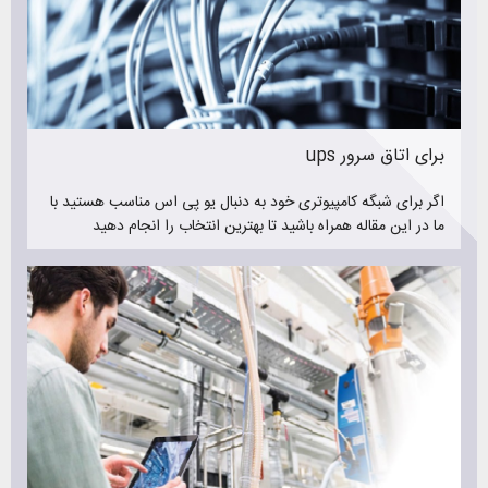
سعی کنید در خرید ups همه این موارد در سطح خوبی قرار داشته
باشند تا خرید امنی داشته باشید و در آینده دچار مشکل نشوید
مشکلاتی مانند خرابی یو پی اس و در نتیجه آسیب رساندن به
تجهیزات. اینکه یو پی اس در کجا استفاده خواهد شد خود نکته
بسیار مهمی است چراکه اهمیت کارکرد درست و بدون ایراد ups
بالا میرود ( مانند یو پی اس اتاق عمل )
ups برای اتاق سرور
درصورت نیاز به اطلاعات بیشتر درمورد یو پی اس حتما از بخش
اگر برای شبگه کامپیوتری خود به دنبال یو پی اس مناسب هستید با
خبرنامه ( مقالات تخصصی خرید ، نگهداری و تعمیر یوپی اس )
ما در این مقاله همراه باشید تا بهترین انتخاب را انجام دهید
دیدن فرمایید
برای مشاوره رایگان در خرید یوپی اس با کارشناسان تیم رایانیکس
تماس بگیرید. ما کمک خواهیم کرد ups مناسب خود را با رعایت
تمامی نکات ذکر شده در بالا خریداری کنید
فروش یو پی اس
رایانیکس با فروش یو پی اس برندهای مطرح ایرانی و ترکیه ای
همواره سعی در جلب رضایت مشتریان خود داشته است. فروش یو
پی اس نیروسان ، فروش یو پی اس فاران ، فروش یو پی اس
نکرون و همچنین فروش باتری یو پی اس از خدمات ارزشمند
رایانیکس می باشد که توانسته است به بسیاری از شهرهای کشور