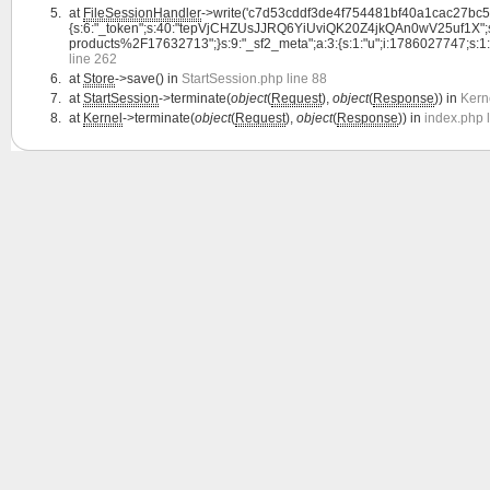
at
FileSessionHandler
->write('c7d53cddf3de4f754481bf40a1cac27bc56
{s:6:"_token";s:40:"tepVjCHZUsJJRQ6YiUviQK20Z4jkQAn0wV25uf1X";s:4:"la
products%2F17632713";}s:9:"_sf2_meta";a:3:{s:1:"u";i:1786027747;s:1:"c";i:
line 262
at
Store
->save() in
StartSession.php line 88
at
StartSession
->terminate(
object
(
Request
),
object
(
Response
)) in
Kern
at
Kernel
->terminate(
object
(
Request
),
object
(
Response
)) in
index.php 