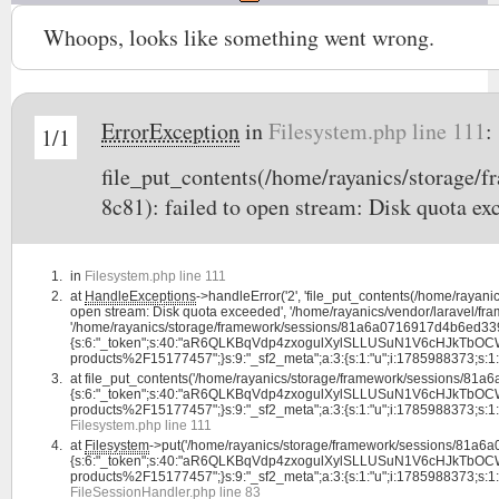
Whoops, looks like something went wrong.
ErrorException
in
Filesystem.php line 111
:
1/1
file_put_contents(/home/rayanics/storag
8c81): failed to open stream: Disk quota ex
in
Filesystem.php line 111
at
HandleExceptions
->handleError('2', 'file_put_contents(/home/ra
open stream: Disk quota exceeded', '/home/rayanics/vendor/laravel/fram
'/home/rayanics/storage/framework/sessions/81a6a0716917d4b6ed339c
{s:6:"_token";s:40:"aR6QLKBqVdp4zxogulXylSLLUSuN1V6cHJkTbOCW";s:4:"l
products%2F15177457";}s:9:"_sf2_meta";a:3:{s:1:"u";i:1785988373;s:1:"c";i:
at
file_put_contents('/home/rayanics/storage/framework/sessions/8
{s:6:"_token";s:40:"aR6QLKBqVdp4zxogulXylSLLUSuN1V6cHJkTbOCW";s:4:"l
products%2F15177457";}s:9:"_sf2_meta";a:3:{s:1:"u";i:1785988373;s:1:"c";i:1
Filesystem.php line 111
at
Filesystem
->put('/home/rayanics/storage/framework/sessions/81a
{s:6:"_token";s:40:"aR6QLKBqVdp4zxogulXylSLLUSuN1V6cHJkTbOCW";s:4:"l
products%2F15177457";}s:9:"_sf2_meta";a:3:{s:1:"u";i:1785988373;s:1:"c";i
FileSessionHandler.php line 83