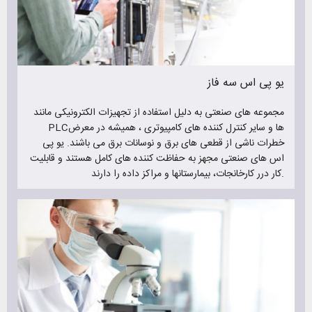
ارائه دهد.
البته در کنار فروش یو پی اس، رایانیکس در زمینه فروش باتری یو
پی اس نیز فعالیت دارد و شما میتوانید برای خرید یو پی اس و
باتری یو پی اس به ما مراجعه کنید.
یو پی اس سه فاز
مزایای ویژه خرید یو پی اس و باتری یو پی اس از رایانیکس :
مجموعه های صنعتی به دلیل استفاده از تجهیزات الکترونیکی مانند
خدمات پس از فروش عالی
PLCها و سایر کنترل کننده های کامپیوتری ، همیشه در معرض
گارانتی محصولات فروخته شده
خطرات ناشی از قطعی های برق و نوسانات برق می باشند. یو پی
فروش یو پی اس های برندهای مطرح و نام آشنا
اس های صنعتی مجهز به حفاظت کننده های کامل هستند و قابلیت
محصولات بسیار باکیفیت
کار درر کارخانجات، بیمارستانها و مراکز داده را دارند.
قیمت یو پی اس و باتری یو پی اس مناسب
ارسال به تمام نقاط کشور
فروش انواع یو پی اس های تکفاز و سه فاز