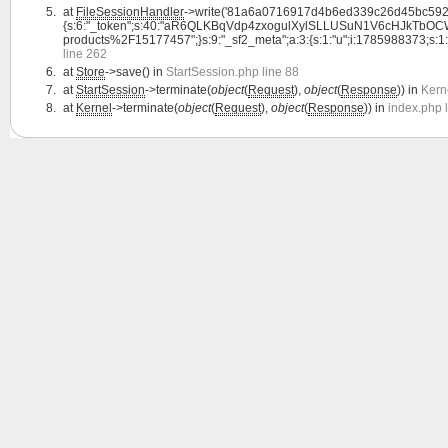
at
FileSessionHandler
->write('81a6a0716917d4b6ed339c26d45bc5928
{s:6:"_token";s:40:"aR6QLKBqVdp4zxogulXylSLLUSuN1V6cHJkTbOCW";s:4:"l
products%2F15177457";}s:9:"_sf2_meta";a:3:{s:1:"u";i:1785988373;s:1:"c";i:
line 262
at
Store
->save() in
StartSession.php line 88
at
StartSession
->terminate(
object
(
Request
),
object
(
Response
)) in
Kern
at
Kernel
->terminate(
object
(
Request
),
object
(
Response
)) in
index.php 