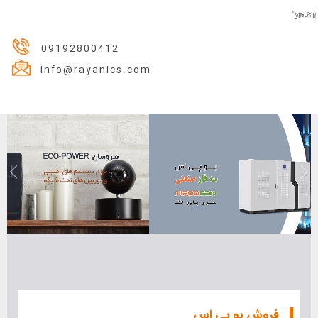
09192800412
info@rayanics.com
فروش یو پی اس