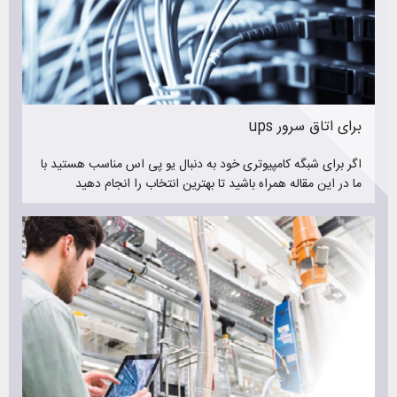
سعی کنید در خرید ups همه این موارد در سطح خوبی قرار داشته
باشند تا خرید امنی داشته باشید و در آینده دچار مشکل نشوید
مشکلاتی مانند خرابی یو پی اس و در نتیجه آسیب رساندن به
تجهیزات. اینکه یو پی اس در کجا استفاده خواهد شد خود نکته
بسیار مهمی است چراکه اهمیت کارکرد درست و بدون ایراد ups
بالا میرود ( مانند یو پی اس اتاق عمل )
ups برای اتاق سرور
درصورت نیاز به اطلاعات بیشتر درمورد یو پی اس حتما از بخش
اگر برای شبگه کامپیوتری خود به دنبال یو پی اس مناسب هستید با
خبرنامه ( مقالات تخصصی خرید ، نگهداری و تعمیر یوپی اس )
ما در این مقاله همراه باشید تا بهترین انتخاب را انجام دهید
دیدن فرمایید
برای مشاوره رایگان در خرید یوپی اس با کارشناسان تیم رایانیکس
تماس بگیرید. ما کمک خواهیم کرد ups مناسب خود را با رعایت
تمامی نکات ذکر شده در بالا خریداری کنید
فروش یو پی اس
رایانیکس با فروش یو پی اس برندهای مطرح ایرانی و ترکیه ای
همواره سعی در جلب رضایت مشتریان خود داشته است. فروش یو
پی اس نیروسان ، فروش یو پی اس فاران ، فروش یو پی اس
نکرون و همچنین فروش باتری یو پی اس از خدمات ارزشمند
رایانیکس می باشد که توانسته است به بسیاری از شهرهای کشور