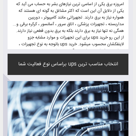
امروزه برق یکی از اساسی ترین نیازهای بشر به حساب می آید که
یکی از دلایل آن این است که اکثر مشاغل به گونه ای هستند که
همواره نیاز به برق دارند. تجهیزاتی مانند کامپیوتر ، دوربین
مداربسته ، تجهیزات پزشکی ، اتاق سرور ، آسانسور ، کرکره برقی و...
همگی نه تنها نیاز به برق دارند بلکه به برق بدون قطعی نیاز دارند.
از این رو خرید ups برای این تجهیزات و موارد مشابه جزو
لاینفکشان محسوب میشود. خرید ups باتوجه به نوع تجهیزات ،
میزان مصرف انرژی و اهمیت آنها متنوع است.
برای خرید ups باید به این موارد توجه کنید تا ups مناسب با
انتخاب مناسب ترین ups براساس نوع فعالیت شما
تجهیزاتتان را بخرید.
1 - میزان مصرف تجهیزات
2 - زمان پشتیبانی ups
3 - زمان انتقال ups
4 - کیفیت خوب و طول عمر بالا
5 - گارانتی
6 - پشتیبانی و خدمات پس از فروش مناسب
7 - قیمت مناسب
8 - باتری با طول عمر بالای 5 سال
9 - محافظ در برابر بار زیاد و اتصال کوتاه
10 - ایزوله کننده پارازیت