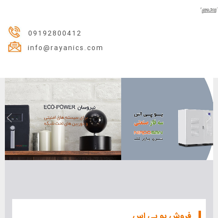
09192800412
info@rayanics.com
فروش یو پی اس