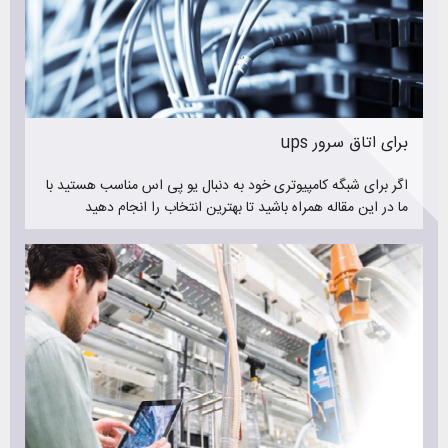
سعی کنید در خرید ups همه این موارد در سطح خوبی قرار داشته
باشند تا خرید امنی داشته باشید و در آینده دچار مشکل نشوید
مشکلاتی مانند خرابی یو پی اس و در نتیجه آسیب رساندن به
تجهیزات. اینکه یو پی اس در کجا استفاده خواهد شد خود نکته
بسیار مهمی است چراکه اهمیت کارکرد درست و بدون ایراد ups
بالا میرود ( مانند یو پی اس اتاق عمل )
ups برای اتاق سرور
درصورت نیاز به اطلاعات بیشتر درمورد یو پی اس حتما از بخش
اگر برای شبگه کامپیوتری خود به دنبال یو پی اس مناسب هستید با
خبرنامه ( مقالات تخصصی خرید ، نگهداری و تعمیر یوپی اس )
ما در این مقاله همراه باشید تا بهترین انتخاب را انجام دهید
دیدن فرمایید
برای مشاوره رایگان در خرید یوپی اس با کارشناسان تیم رایانیکس
تماس بگیرید. ما کمک خواهیم کرد ups مناسب خود را با رعایت
تمامی نکات ذکر شده در بالا خریداری کنید
فروش یو پی اس
رایانیکس با فروش یو پی اس برندهای مطرح ایرانی و ترکیه ای
همواره سعی در جلب رضایت مشتریان خود داشته است. فروش یو
پی اس نیروسان ، فروش یو پی اس فاران ، فروش یو پی اس
نکرون و همچنین فروش باتری یو پی اس از خدمات ارزشمند
رایانیکس می باشد که توانسته است به بسیاری از شهرهای کشور