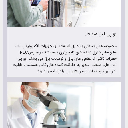
ارائه دهد.
البته در کنار فروش یو پی اس، رایانیکس در زمینه فروش باتری یو
پی اس نیز فعالیت دارد و شما میتوانید برای خرید یو پی اس و
باتری یو پی اس به ما مراجعه کنید.
یو پی اس سه فاز
مزایای ویژه خرید یو پی اس و باتری یو پی اس از رایانیکس :
مجموعه های صنعتی به دلیل استفاده از تجهیزات الکترونیکی مانند
خدمات پس از فروش عالی
PLCها و سایر کنترل کننده های کامپیوتری ، همیشه در معرض
گارانتی محصولات فروخته شده
خطرات ناشی از قطعی های برق و نوسانات برق می باشند. یو پی
فروش یو پی اس های برندهای مطرح و نام آشنا
اس های صنعتی مجهز به حفاظت کننده های کامل هستند و قابلیت
محصولات بسیار باکیفیت
کار درر کارخانجات، بیمارستانها و مراکز داده را دارند.
قیمت یو پی اس و باتری یو پی اس مناسب
ارسال به تمام نقاط کشور
فروش انواع یو پی اس های تکفاز و سه فاز