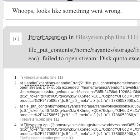
Whoops, looks like something went wrong.
ErrorException
in
Filesystem.php line 111
:
1/1
file_put_contents(/home/rayanics/storag
eac): failed to open stream: Disk quota exc
in
Filesystem.php line 111
at
HandleExceptions
->handleError('2', 'file_put_contents(/home/ray
open stream: Disk quota exceeded', '/home/rayanics/vendor/laravel/fram
'/home/rayanics/storage/framework/sessions/365b24f88ab192684d3f46
{s:6:"_token";s:40:"kOSrg4cwZklwRX5negixQ0E76cIpngYOF6qDMLXx";s:4:"l
products%2F14758857";}s:9:"_sf2_meta";a:3:{s:1:"u";i:1786053960;s:1:"c";i:
at
file_put_contents('/home/rayanics/storage/framework/sessions/36
{s:6:"_token";s:40:"kOSrg4cwZklwRX5negixQ0E76cIpngYOF6qDMLXx";s:4:"l
products%2F14758857";}s:9:"_sf2_meta";a:3:{s:1:"u";i:1786053960;s:1:"c";i:1
Filesystem.php line 111
at
Filesystem
->put('/home/rayanics/storage/framework/sessions/365
{s:6:"_token";s:40:"kOSrg4cwZklwRX5negixQ0E76cIpngYOF6qDMLXx";s:4:"l
products%2F14758857";}s:9:"_sf2_meta";a:3:{s:1:"u";i:1786053960;s:1:"c";i
FileSessionHandler.php line 83