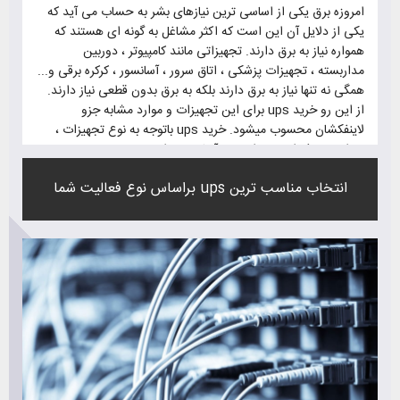
امروزه برق یکی از اساسی ترین نیازهای بشر به حساب می آید که
یکی از دلایل آن این است که اکثر مشاغل به گونه ای هستند که
همواره نیاز به برق دارند. تجهیزاتی مانند کامپیوتر ، دوربین
مداربسته ، تجهیزات پزشکی ، اتاق سرور ، آسانسور ، کرکره برقی و...
همگی نه تنها نیاز به برق دارند بلکه به برق بدون قطعی نیاز دارند.
از این رو خرید ups برای این تجهیزات و موارد مشابه جزو
لاینفکشان محسوب میشود. خرید ups باتوجه به نوع تجهیزات ،
میزان مصرف انرژی و اهمیت آنها متنوع است.
برای خرید ups باید به این موارد توجه کنید تا ups مناسب با
انتخاب مناسب ترین ups براساس نوع فعالیت شما
تجهیزاتتان را بخرید.
1 - میزان مصرف تجهیزات
2 - زمان پشتیبانی ups
3 - زمان انتقال ups
4 - کیفیت خوب و طول عمر بالا
5 - گارانتی
6 - پشتیبانی و خدمات پس از فروش مناسب
7 - قیمت مناسب
8 - باتری با طول عمر بالای 5 سال
9 - محافظ در برابر بار زیاد و اتصال کوتاه
10 - ایزوله کننده پارازیت