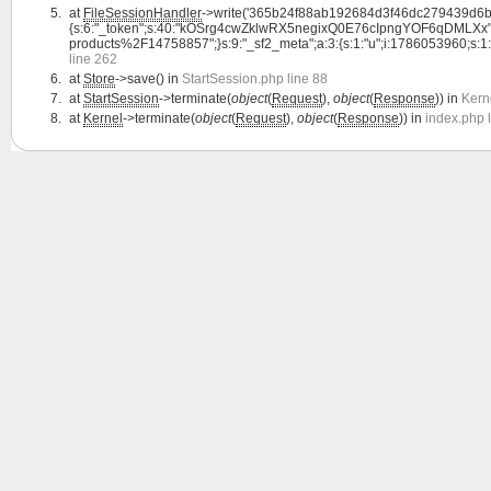
at
FileSessionHandler
->write('365b24f88ab192684d3f46dc279439d6b5
{s:6:"_token";s:40:"kOSrg4cwZklwRX5negixQ0E76cIpngYOF6qDMLXx";s:4:"l
products%2F14758857";}s:9:"_sf2_meta";a:3:{s:1:"u";i:1786053960;s:1:"c";i:
line 262
at
Store
->save() in
StartSession.php line 88
at
StartSession
->terminate(
object
(
Request
),
object
(
Response
)) in
Kern
at
Kernel
->terminate(
object
(
Request
),
object
(
Response
)) in
index.php 