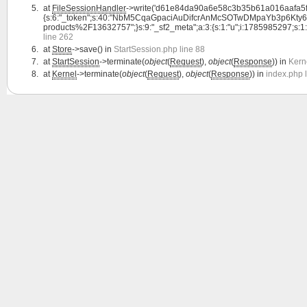
at
FileSessionHandler
->write('d61e84da90a6e58c3b35b61a016aafa5fd4
{s:6:"_token";s:40:"NbM5CqaGpaciAuDifcrAnMcSOTwDMpaYb3p6Kty6";s:4:"l
products%2F13632757";}s:9:"_sf2_meta";a:3:{s:1:"u";i:1785985297;s:1:"c";i:
line 262
at
Store
->save() in
StartSession.php line 88
at
StartSession
->terminate(
object
(
Request
),
object
(
Response
)) in
Kern
at
Kernel
->terminate(
object
(
Request
),
object
(
Response
)) in
index.php 