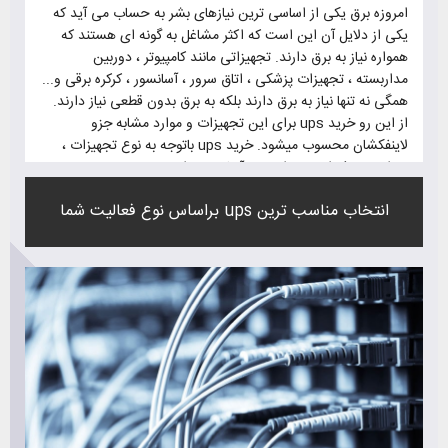
امروزه برق یکی از اساسی ترین نیازهای بشر به حساب می آید که
یکی از دلایل آن این است که اکثر مشاغل به گونه ای هستند که
همواره نیاز به برق دارند. تجهیزاتی مانند کامپیوتر ، دوربین
مداربسته ، تجهیزات پزشکی ، اتاق سرور ، آسانسور ، کرکره برقی و...
همگی نه تنها نیاز به برق دارند بلکه به برق بدون قطعی نیاز دارند.
از این رو خرید ups برای این تجهیزات و موارد مشابه جزو
لاینفکشان محسوب میشود. خرید ups باتوجه به نوع تجهیزات ،
میزان مصرف انرژی و اهمیت آنها متنوع است.
برای خرید ups باید به این موارد توجه کنید تا ups مناسب با
انتخاب مناسب ترین ups براساس نوع فعالیت شما
تجهیزاتتان را بخرید.
1 - میزان مصرف تجهیزات
2 - زمان پشتیبانی ups
3 - زمان انتقال ups
4 - کیفیت خوب و طول عمر بالا
5 - گارانتی
6 - پشتیبانی و خدمات پس از فروش مناسب
7 - قیمت مناسب
8 - باتری با طول عمر بالای 5 سال
9 - محافظ در برابر بار زیاد و اتصال کوتاه
10 - ایزوله کننده پارازیت