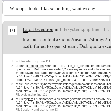
Whoops, looks like something went wrong.
ErrorException
in
Filesystem.php line 111
:
1/1
file_put_contents(/home/rayanics/storage
acd): failed to open stream: Disk quota exc
in
Filesystem.php line 111
at
HandleExceptions
->handleError('2', 'file_put_contents(/home/ray
open stream: Disk quota exceeded', '/home/rayanics/vendor/laravel/fram
'/home/rayanics/storage/framework/sessions/d61e84da90a6e58c3b35b61
{s:6:"_token";s:40:"NbM5CqaGpaciAuDifcrAnMcSOTwDMpaYb3p6Kty6";s:4:"l
products%2F13632757";}s:9:"_sf2_meta";a:3:{s:1:"u";i:1785985297;s:1:"c";i:
at
file_put_contents('/home/rayanics/storage/framework/sessions/d6
{s:6:"_token";s:40:"NbM5CqaGpaciAuDifcrAnMcSOTwDMpaYb3p6Kty6";s:4:"l
products%2F13632757";}s:9:"_sf2_meta";a:3:{s:1:"u";i:1785985297;s:1:"c";i:1
Filesystem.php line 111
at
Filesystem
->put('/home/rayanics/storage/framework/sessions/d61e
{s:6:"_token";s:40:"NbM5CqaGpaciAuDifcrAnMcSOTwDMpaYb3p6Kty6";s:4:"l
products%2F13632757";}s:9:"_sf2_meta";a:3:{s:1:"u";i:1785985297;s:1:"c";i
FileSessionHandler.php line 83