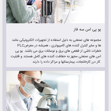
ارائه دهد.
البته در کنار فروش یو پی اس، رایانیکس در زمینه فروش باتری یو
پی اس نیز فعالیت دارد و شما میتوانید برای خرید یو پی اس و
باتری یو پی اس به ما مراجعه کنید.
یو پی اس سه فاز
مزایای ویژه خرید یو پی اس و باتری یو پی اس از رایانیکس :
مجموعه های صنعتی به دلیل استفاده از تجهیزات الکترونیکی مانند
خدمات پس از فروش عالی
PLCها و سایر کنترل کننده های کامپیوتری ، همیشه در معرض
گارانتی محصولات فروخته شده
خطرات ناشی از قطعی های برق و نوسانات برق می باشند. یو پی
فروش یو پی اس های برندهای مطرح و نام آشنا
اس های صنعتی مجهز به حفاظت کننده های کامل هستند و قابلیت
محصولات بسیار باکیفیت
کار درر کارخانجات، بیمارستانها و مراکز داده را دارند.
قیمت یو پی اس و باتری یو پی اس مناسب
ارسال به تمام نقاط کشور
فروش انواع یو پی اس های تکفاز و سه فاز