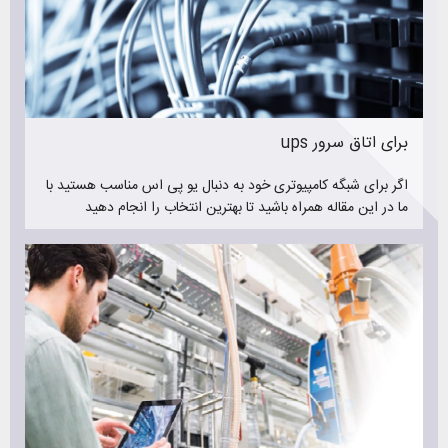
سعی کنید در خرید ups همه این موارد در سطح خوبی قرار داشته
باشند تا خرید امنی داشته باشید و در آینده دچار مشکل نشوید
مشکلاتی مانند خرابی یو پی اس و در نتیجه آسیب رساندن به
تجهیزات. اینکه یو پی اس در کجا استفاده خواهد شد خود نکته
بسیار مهمی است چراکه اهمیت کارکرد درست و بدون ایراد ups
بالا میرود ( مانند یو پی اس اتاق عمل )
ups برای اتاق سرور
درصورت نیاز به اطلاعات بیشتر درمورد یو پی اس حتما از بخش
اگر برای شبگه کامپیوتری خود به دنبال یو پی اس مناسب هستید با
خبرنامه ( مقالات تخصصی خرید ، نگهداری و تعمیر یوپی اس )
ما در این مقاله همراه باشید تا بهترین انتخاب را انجام دهید
دیدن فرمایید
برای مشاوره رایگان در خرید یوپی اس با کارشناسان تیم رایانیکس
تماس بگیرید. ما کمک خواهیم کرد ups مناسب خود را با رعایت
تمامی نکات ذکر شده در بالا خریداری کنید
فروش یو پی اس
رایانیکس با فروش یو پی اس برندهای مطرح ایرانی و ترکیه ای
همواره سعی در جلب رضایت مشتریان خود داشته است. فروش یو
پی اس نیروسان ، فروش یو پی اس فاران ، فروش یو پی اس
نکرون و همچنین فروش باتری یو پی اس از خدمات ارزشمند
رایانیکس می باشد که توانسته است به بسیاری از شهرهای کشور